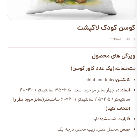
کوسن کودک لاکپشت
کد کالا: n3k1089
ویژگی های محصول
(یک عدد کاور کوسن)
مشخصات:
کالکشن:
child and baby
ابعاد:
در چهار سایز موجود است: 35*35 سانتیمتر / 40*40
سانتیمتر / 45*45 سانتیمتر / 60*60 سانتیمتر
(سایز مورد نظر را
انتخاب کنید)
قابلیت شستشو:
دارد
جنس:
مخمل مبلی، زیپ مخفی درجه یک