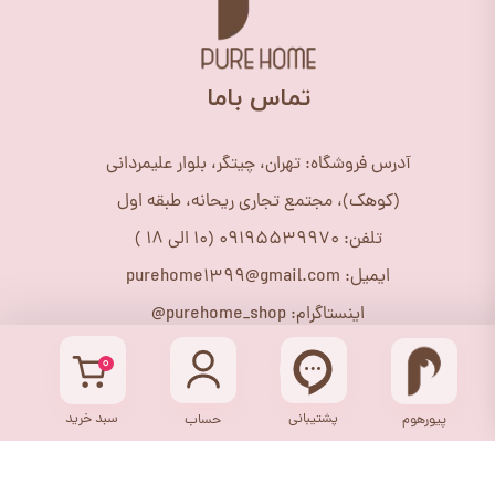
​تماس باما
آدرس فروشگاه: تهران، چیتگر، بلوار علیمردانی
(کوهک)، مجتمع تجاری ریحانه، طبقه اول
تلفن: 09195539970 (10 الی 18 )
ایمیل: purehome1399@gmail.com
اینستاگرام: purehome_shop@
۰
پشتیبانی
سبد خرید
پیورهوم
حساب