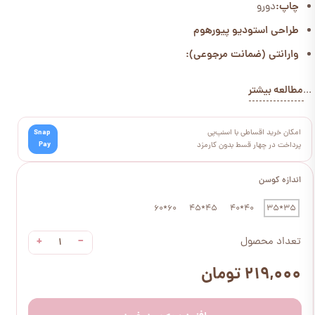
چاپ:
دورو
طراحی استودیو پیورهوم
وارانتی (ضمانت مرجوعی):
مطالعه بیشتر
...
امکان خرید اقساطی با اسنپ‌پی
Snap
Pay
پرداخت در چهار قسط بدون کارمزد
اندازه کوسن
60*60
45*45
40*40
35*35
+
−
تعداد محصول
۲۱۹,۰۰۰ تومان