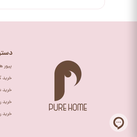
دستر
پیور ه
خرید 
خرید ش
خرید ر
خرید را