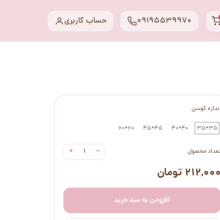
09195539970
حساب کاربری
ندازه کوسن
60*60
45*45
40*40
35*35
+
−
عداد محصول
۲۱۲,۰۰ تومان
افزودن به سبد خرید