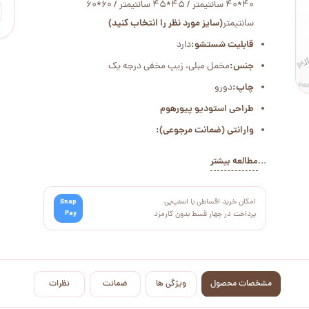
40*40 سانتیمتر / 45*45 سانتیمتر / 60*60
سانتیمتر
(سایز مورد نظر را انتخاب کنید)
قابلیت شستشو:
دارد
جنس:
مخمل مبلی، زیپ مخفی درجه یک
چاپ:
دورو
طراحی استودیو پیورهوم
وارانتی (ضمانت مرجوعی):
...
مطالعه بیشتر
امکان خرید اقساطی با اسنپ‌پی
Snap
Pay
پرداخت در چهار قسط بدون کارمزد
مشخصات محصول
ویژگی ها
ضمانت
نظرات