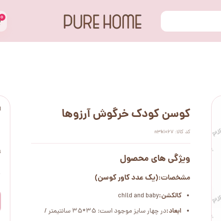
۰
ا
کوسن کودک خرگوش آرزوها
کد کالا: n3k1067
ت
ویژگی های محصول
۰
(یک عدد کاور کوسن)
مشخصات:
کالکشن:
child and baby
ابعاد:
در چهار سایز موجود است: 35*35 سانتیمتر /