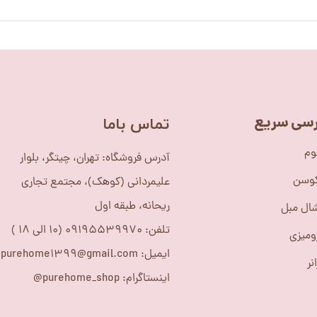
سی سریع
​تماس باما
وم
آدرس فروشگاه: تهران، چیتگر، بلوار
کوسن
علیمردانی (کوهک)، مجتمع تجاری
ریحانه، طبقه اول
ال مبل
تلفن: 09195539970 (10 الی 18 )
ومیزی
ایمیل: purehome1399@gmail.com
نر
اینستاگرام: purehome_shop@