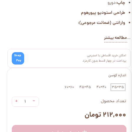
چاپ:
دورو
طراحی استودیو پیورهوم
وارانتی (ضمانت مرجوعی):
مطالعه بیشتر
...
امکان خرید اقساطی با اسنپ‌پی
Snap
Pay
پرداخت در چهار قسط بدون کارمزد
اندازه کوسن
60*60
45*45
40*40
35*35
+
−
تعداد محصول
۲۱۲,۰۰۰ تومان