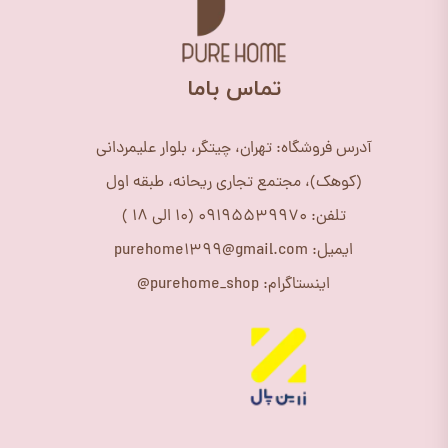
​تماس باما
آدرس فروشگاه: تهران، چیتگر، بلوار علیمردانی
(کوهک)، مجتمع تجاری ریحانه، طبقه اول
تلفن: 09195539970 (10 الی 18 )
ایمیل: purehome1399@gmail.com
اینستاگرام: purehome_shop@