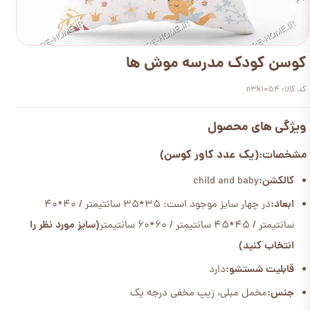
کوسن کودک مدرسه موش ها
کد کالا: n3k1054
ویژگی های محصول
(یک عدد کاور کوسن)
مشخصات:
کالکشن:
child and baby
ابعاد:
در چهار سایز موجود است: 35*35 سانتیمتر / 40*40
سانتیمتر / 45*45 سانتیمتر / 60*60 سانتیمتر
(سایز مورد نظر را
انتخاب کنید)
قابلیت شستشو:
دارد
جنس:
مخمل مبلی، زیپ مخفی درجه یک