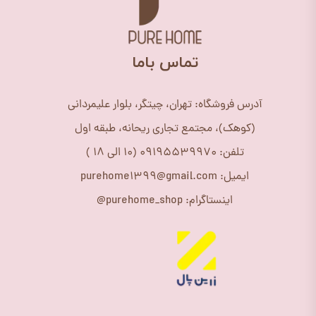
​تماس باما
آدرس فروشگاه: تهران، چیتگر، بلوار علیمردانی
(کوهک)، مجتمع تجاری ریحانه، طبقه اول
تلفن: 09195539970 (10 الی 18 )
ایمیل: purehome1399@gmail.com
اینستاگرام: purehome_shop@