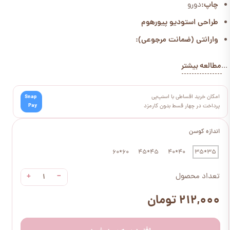
چاپ:
دورو
طراحی استودیو پیورهوم
وارانتی (ضمانت مرجوعی):
مطالعه بیشتر
...
امکان خرید اقساطی با اسنپ‌پی
Snap
Pay
پرداخت در چهار قسط بدون کارمزد
اندازه کوسن
60*60
45*45
40*40
35*35
+
−
تعداد محصول
۲۱۲,۰۰۰ تومان