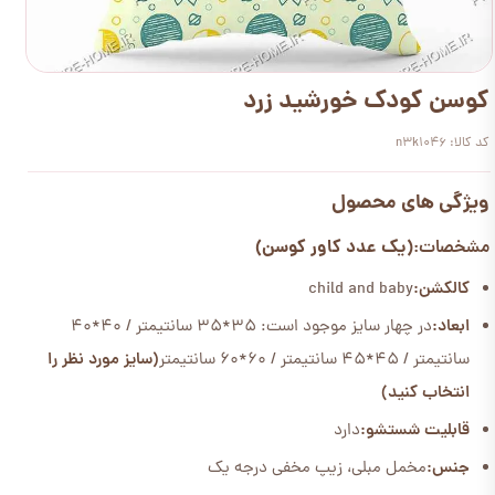
کوسن کودک خورشید زرد
کد کالا: n3k1046
ویژگی های محصول
(یک عدد کاور کوسن)
مشخصات:
کالکشن:
child and baby
ابعاد:
در چهار سایز موجود است: 35*35 سانتیمتر / 40*40
سانتیمتر / 45*45 سانتیمتر / 60*60 سانتیمتر
(سایز مورد نظر را
انتخاب کنید)
قابلیت شستشو:
دارد
جنس:
مخمل مبلی، زیپ مخفی درجه یک