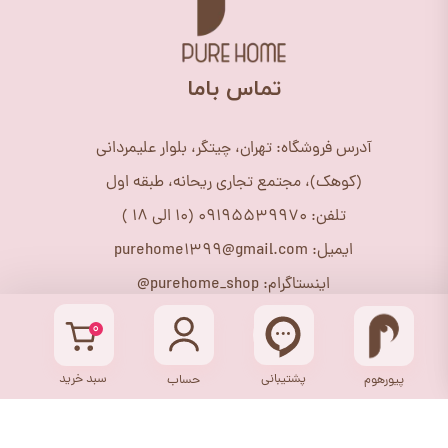
​تماس باما
آدرس فروشگاه: تهران، چیتگر، بلوار علیمردانی
(کوهک)، مجتمع تجاری ریحانه، طبقه اول
تلفن: 09195539970 (10 الی 18 )
ایمیل: purehome1399@gmail.com
اینستاگرام: purehome_shop@
۰
پشتیبانی
سبد خرید
پیورهوم
حساب