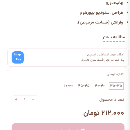
چاپ:
دورو
طراحی استودیو پیورهوم
وارانتی (ضمانت مرجوعی):
مطالعه بیشتر
...
امکان خرید اقساطی با اسنپ‌پی
Snap
Pay
پرداخت در چهار قسط بدون کارمزد
اندازه کوسن
60*60
45*45
40*40
35*35
+
−
تعداد محصول
۲۱۲,۰۰۰ تومان