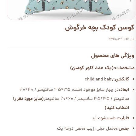
کوسن کودک بچه خرگوش
کد کالا: n3k1039
ویژگی های محصول
(یک عدد کاور کوسن)
مشخصات:
کالکشن:
child and baby
ابعاد:
در چهار سایز موجود است: 35*35 سانتیمتر / 40*40
سانتیمتر / 45*45 سانتیمتر / 60*60 سانتیمتر
(سایز مورد نظر را
انتخاب کنید)
قابلیت شستشو:
دارد
جنس:
مخمل مبلی، زیپ مخفی درجه یک