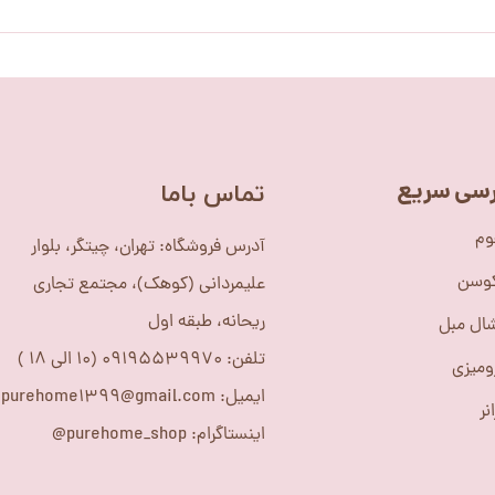
سی سریع
​تماس باما
وم
آدرس فروشگاه: تهران، چیتگر، بلوار
کوسن
علیمردانی (کوهک)، مجتمع تجاری
ریحانه، طبقه اول
ال مبل
تلفن: 09195539970 (10 الی 18 )
ومیزی
ایمیل: purehome1399@gmail.com
نر
اینستاگرام: purehome_shop@