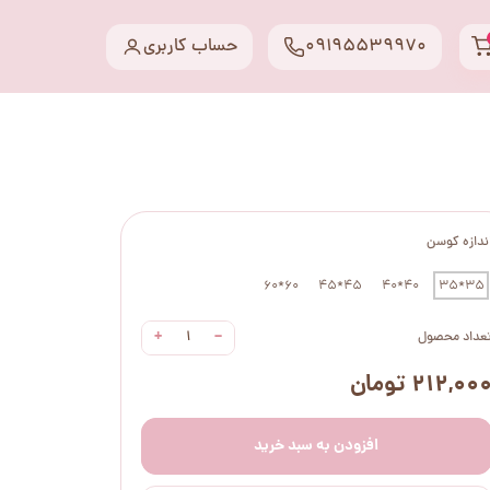
09195539970
حساب کاربری
ندازه کوسن
60*60
45*45
40*40
35*35
+
−
عداد محصول
۲۱۲,۰۰ تومان
افزودن به سبد خرید