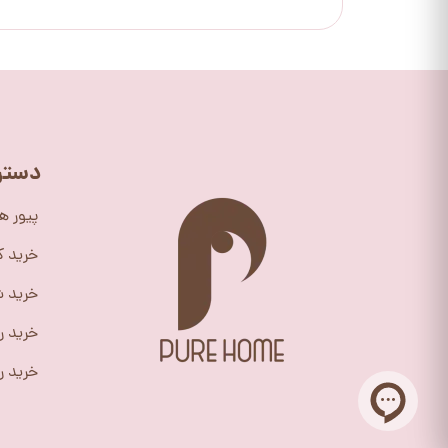
دستر
پیور ه
خرید 
خرید ش
خرید ر
خرید را