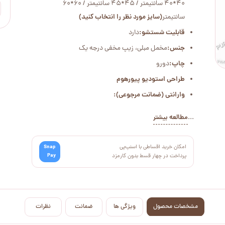
40*40 سانتیمتر / 45*45 سانتیمتر / 60*60
سانتیمتر
(سایز مورد نظر را انتخاب کنید)
قابلیت شستشو:
دارد
جنس:
مخمل مبلی، زیپ مخفی درجه یک
چاپ:
دورو
طراحی استودیو پیورهوم
وارانتی (ضمانت مرجوعی):
...
مطالعه بیشتر
امکان خرید اقساطی با اسنپ‌پی
Snap
Pay
پرداخت در چهار قسط بدون کارمزد
مشخصات محصول
ویژگی ها
ضمانت
نظرات