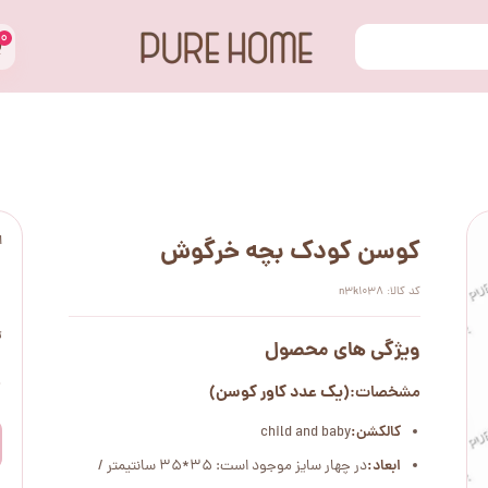
۰
ا
کوسن کودک بچه خرگوش
کد کالا: n3k1038
ت
ویژگی های محصول
۰
(یک عدد کاور کوسن)
مشخصات:
کالکشن:
child and baby
ابعاد:
در چهار سایز موجود است: 35*35 سانتیمتر /