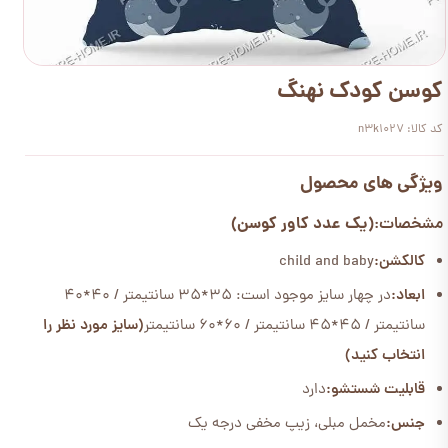
کوسن کودک نهنگ
کد کالا: n3k1027
ویژگی های محصول
(یک عدد کاور کوسن)
مشخصات:
کالکشن:
child and baby
ابعاد:
در چهار سایز موجود است: 35*35 سانتیمتر / 40*40
سانتیمتر / 45*45 سانتیمتر / 60*60 سانتیمتر
(سایز مورد نظر را
انتخاب کنید)
قابلیت شستشو:
دارد
جنس:
مخمل مبلی، زیپ مخفی درجه یک