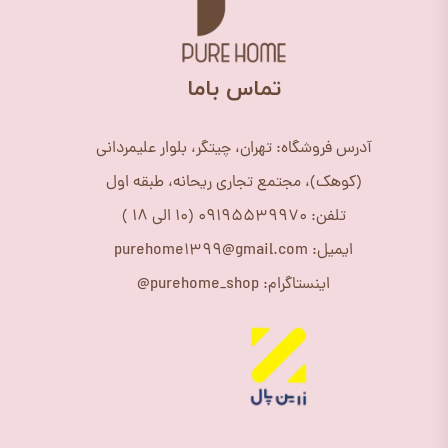
​تماس باما
آدرس فروشگاه: تهران، چیتگر، بلوار علیمردانی
(کوهک)، مجتمع تجاری ریحانه، طبقه اول
تلفن: 09195539970 (10 الی 18 )
ایمیل: purehome1399@gmail.com
اینستاگرام: purehome_shop@