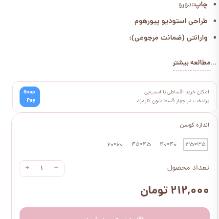
چاپ:
دورو
طراحی استودیو پیورهوم
وارانتی (ضمانت مرجوعی):
مطالعه بیشتر
...
امکان خرید اقساطی با اسنپ‌پی
Snap
Pay
پرداخت در چهار قسط بدون کارمزد
اندازه کوسن
60*60
45*45
40*40
35*35
+
−
تعداد محصول
۲۱۲,۰۰۰ تومان