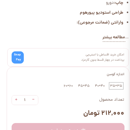
چاپ:
دورو
طراحی استودیو پیورهوم
وارانتی (ضمانت مرجوعی):
مطالعه بیشتر
...
امکان خرید اقساطی با اسنپ‌پی
Snap
Pay
پرداخت در چهار قسط بدون کارمزد
اندازه کوسن
60*60
45*45
40*40
35*35
+
−
تعداد محصول
۲۱۲,۰۰۰ تومان