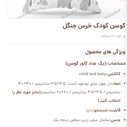
کوسن کودک خرس جنگل
کد کالا: n3k1024
ویژگی های محصول
(یک عدد کاور کوسن)
مشخصات:
کالکشن:
child and baby
ابعاد:
در چهار سایز موجود است: 35*35 سانتیمتر / 40*40
سانتیمتر / 45*45 سانتیمتر / 60*60 سانتیمتر
(سایز مورد نظر را
انتخاب کنید)
قابلیت شستشو:
دارد
جنس:
مخمل مبلی، زیپ مخفی درجه یک