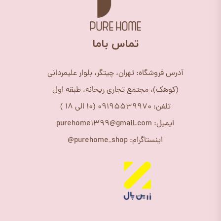
​تماس باما
آدرس فروشگاه: تهران، چیتگر، بلوار علیمردانی
(کوهک)، مجتمع تجاری ریحانه، طبقه اول
تلفن: 09195539970 (10 الی 18 )
ایمیل: purehome1399@gmail.com
اینستاگرام: purehome_shop@