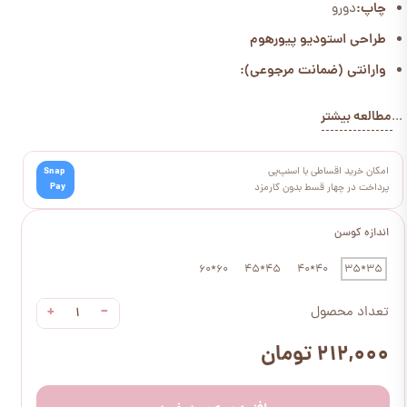
چاپ:
دورو
طراحی استودیو پیورهوم
وارانتی (ضمانت مرجوعی):
مطالعه بیشتر
...
امکان خرید اقساطی با اسنپ‌پی
Snap
Pay
پرداخت در چهار قسط بدون کارمزد
اندازه کوسن
60*60
45*45
40*40
35*35
+
−
تعداد محصول
۲۱۲,۰۰۰ تومان