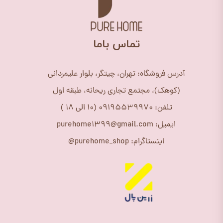
​تماس باما
آدرس فروشگاه: تهران، چیتگر، بلوار علیمردانی
(کوهک)، مجتمع تجاری ریحانه، طبقه اول
تلفن: 09195539970 (10 الی 18 )
ایمیل: purehome1399@gmail.com
اینستاگرام: purehome_shop@