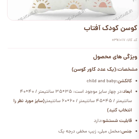
کوسن کودک آفتاب
کد کالا: n3k1017
ویژگی های محصول
(یک عدد کاور کوسن)
مشخصات:
کالکشن:
child and baby
ابعاد:
در چهار سایز موجود است: 35*35 سانتیمتر / 40*40
سانتیمتر / 45*45 سانتیمتر / 60*60 سانتیمتر
(سایز مورد نظر را
انتخاب کنید)
قابلیت شستشو:
دارد
جنس:
مخمل مبلی، زیپ مخفی درجه یک