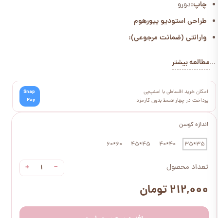
چاپ:
دورو
طراحی استودیو پیورهوم
وارانتی (ضمانت مرجوعی):
مطالعه بیشتر
...
امکان خرید اقساطی با اسنپ‌پی
Snap
Pay
پرداخت در چهار قسط بدون کارمزد
اندازه کوسن
60*60
45*45
40*40
35*35
+
−
تعداد محصول
۲۱۲,۰۰۰ تومان