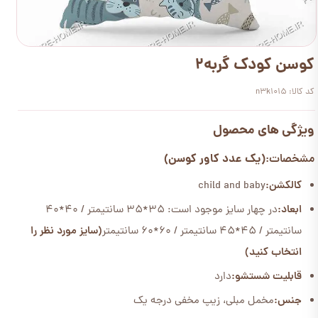
کوسن کودک گربه2
کد کالا: n3k1015
ویژگی های محصول
(یک عدد کاور کوسن)
مشخصات:
کالکشن:
child and baby
ابعاد:
در چهار سایز موجود است: 35*35 سانتیمتر / 40*40
سانتیمتر / 45*45 سانتیمتر / 60*60 سانتیمتر
(سایز مورد نظر را
انتخاب کنید)
قابلیت شستشو:
دارد
جنس:
مخمل مبلی، زیپ مخفی درجه یک