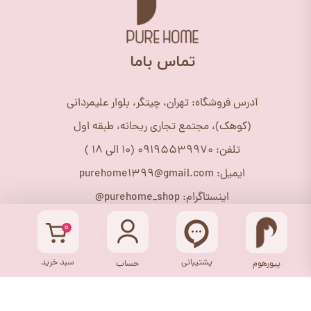
​تماس باما
آدرس فروشگاه: تهران، چیتگر، بلوار علیمردانی
(کوهک)، مجتمع تجاری ریحانه، طبقه اول
تلفن: 09195539970 (10 الی 18 )
ایمیل: purehome1399@gmail.com
اینستاگرام: purehome_shop@
۰
پشتیبانی
سبد خرید
پیورهوم
حساب