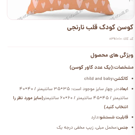
کوسن کودک قلب نارنجی
کد کالا: n3k1010
ویژگی های محصول
(یک عدد کاور کوسن)
مشخصات:
کالکشن:
child and baby
ابعاد:
در چهار سایز موجود است: 35*35 سانتیمتر / 40*40
سانتیمتر / 45*45 سانتیمتر / 60*60 سانتیمتر
(سایز مورد نظر را
انتخاب کنید)
قابلیت شستشو:
دارد
جنس:
مخمل مبلی، زیپ مخفی درجه یک