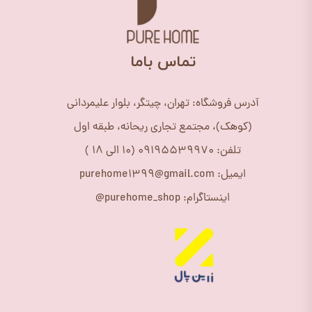
​تماس باما
آدرس فروشگاه: تهران، چیتگر، بلوار علیمردانی
(کوهک)، مجتمع تجاری ریحانه، طبقه اول
تلفن: 09195539970 (10 الی 18 )
ایمیل: purehome1399@gmail.com
اینستاگرام: purehome_shop@