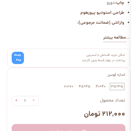
چاپ:
دورو
طراحی استودیو پیورهوم
وارانتی (ضمانت مرجوعی):
مطالعه بیشتر
...
امکان خرید اقساطی با اسنپ‌پی
Snap
Pay
پرداخت در چهار قسط بدون کارمزد
اندازه کوسن
60*60
45*45
40*40
35*35
+
−
تعداد محصول
۲۱۲,۰۰۰ تومان