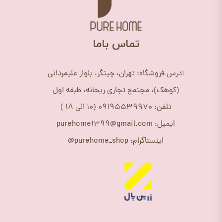
​تماس باما
آدرس فروشگاه: تهران، چیتگر، بلوار علیمردانی
(کوهک)، مجتمع تجاری ریحانه، طبقه اول
تلفن: 09195539970 (10 الی 18 )
ایمیل: purehome1399@gmail.com
اینستاگرام: purehome_shop@