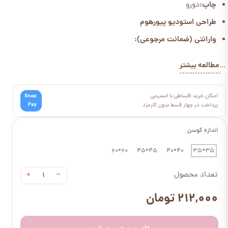
چاپ:
دورو
طراحی استودیو پیورهوم
وارانتی (ضمانت مرجوعی):
مطالعه بیشتر
...
امکان خرید اقساطی با اسنپ‌پی
Snap
Pay
پرداخت در چهار قسط بدون کارمزد
اندازه کوسن
60*60
45*45
40*40
35*35
+
−
تعداد محصول
۲۱۲,۰۰۰ تومان