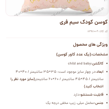
کوسن کودک سیم فری
کد کالا: n3k1009
ویژگی های محصول
(یک عدد کاور کوسن)
مشخصات:
کالکشن:
child and baby
ابعاد:
در چهار سایز موجود است: 35*35 سانتیمتر / 40*40
سانتیمتر / 45*45 سانتیمتر / 60*60 سانتیمتر
(سایز مورد نظر را
انتخاب کنید)
قابلیت شستشو:
دارد
جنس:
مخمل مبلی، زیپ مخفی درجه یک