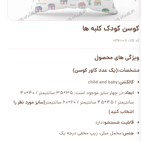
کوسن کودک کلبه ها
کد کالا: n3k1007
ویژگی های محصول
(یک عدد کاور کوسن)
مشخصات:
کالکشن:
child and baby
ابعاد:
در چهار سایز موجود است: 35*35 سانتیمتر / 40*40
سانتیمتر / 45*45 سانتیمتر / 60*60 سانتیمتر
(سایز مورد نظر را
انتخاب کنید)
قابلیت شستشو:
دارد
جنس:
مخمل مبلی، زیپ مخفی درجه یک