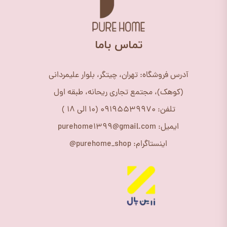
​تماس باما
آدرس فروشگاه: تهران، چیتگر، بلوار علیمردانی
(کوهک)، مجتمع تجاری ریحانه، طبقه اول
تلفن: 09195539970 (10 الی 18 )
ایمیل: purehome1399@gmail.com
اینستاگرام: purehome_shop@