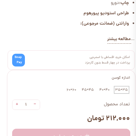
چاپ:
دورو
طراحی استودیو پیورهوم
وارانتی (ضمانت مرجوعی):
مطالعه بیشتر
...
امکان خرید اقساطی با اسنپ‌پی
Snap
Pay
پرداخت در چهار قسط بدون کارمزد
اندازه کوسن
60*60
45*45
40*40
35*35
+
−
تعداد محصول
۲۱۲,۰۰۰ تومان