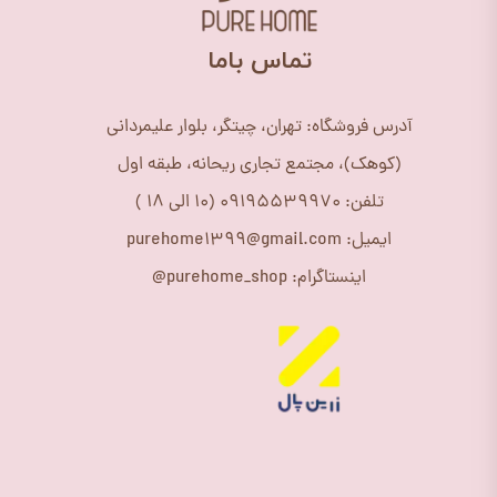
​تماس باما
آدرس فروشگاه: تهران، چیتگر، بلوار علیمردانی
(کوهک)، مجتمع تجاری ریحانه، طبقه اول
تلفن: 09195539970 (10 الی 18 )
ایمیل: purehome1399@gmail.com
اینستاگرام: purehome_shop@