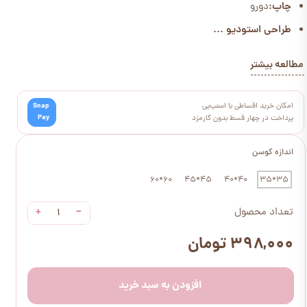
چاپ:
دورو
طراحی استودیو ...
مطالعه بیشتر
امکان خرید اقساطی با اسنپ‌پی
Snap
Pay
پرداخت در چهار قسط بدون کارمزد
اندازه کوسن
60*60
45*45
40*40
35*35
+
−
تعداد محصول
۳۹۸,۰۰۰ تومان
افزودن به سبد خرید