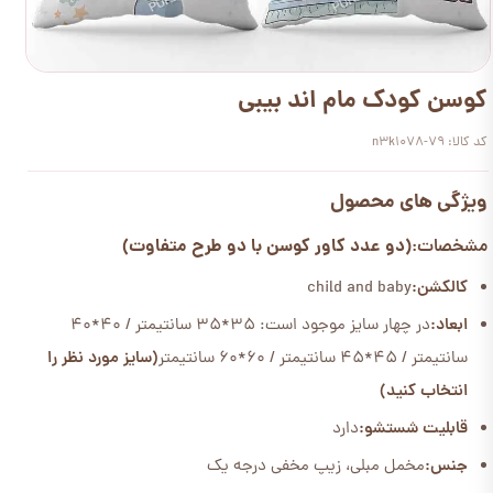
کوسن کودک مام اند بیبی
کد کالا: n3k1078-79
ویژگی های محصول
(دو عدد کاور کوسن با دو طرح متفاوت)
مشخصات:
کالکشن:
child and baby
ابعاد:
در چهار سایز موجود است: 35*35 سانتیمتر / 40*40
سانتیمتر / 45*45 سانتیمتر / 60*60 سانتیمتر
(سایز مورد نظر را
انتخاب کنید)
قابلیت شستشو:
دارد
جنس:
مخمل مبلی، زیپ مخفی درجه یک