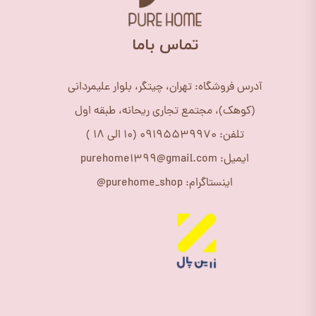
​تماس باما
آدرس فروشگاه: تهران، چیتگر، بلوار علیمردانی
(کوهک)، مجتمع تجاری ریحانه، طبقه اول
تلفن: 09195539970 (10 الی 18 )
ایمیل: purehome1399@gmail.com
اینستاگرام: purehome_shop@