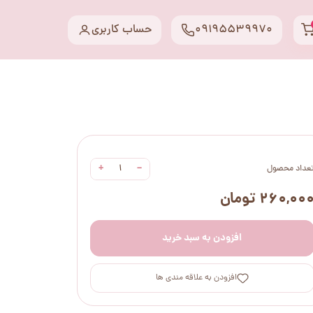
09195539970
حساب کاربری
+
−
عداد محصول
۲۶۰,۰۰ تومان
افزودن به سبد خرید
افزودن به علاقه مندی ها