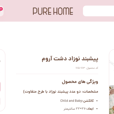
۰
پیشبند نوزاد دشت آروم
ت
کد محصول: 1113-1115
۰
ویژگی های محصول
مشخصات: دو عدد پیشبند نوزاد با طرح متفاوت)
کالکشن:
Child and Baby
ابعاد:
26*22 سانتیمتر