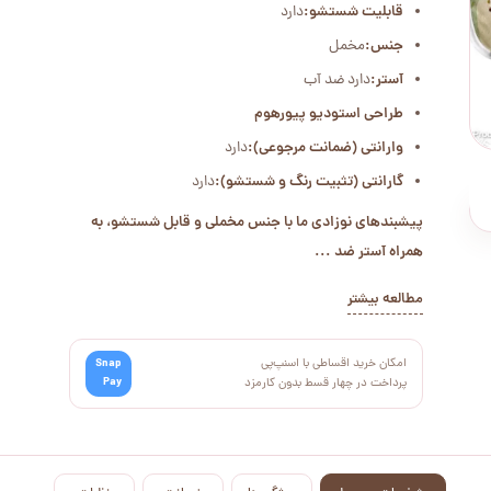
قابلیت شستشو:
دارد
جنس:
مخمل
آستر:
دارد ضد آب
طراحی استودیو پیورهوم
وارانتی (ضمانت مرجوعی):
دارد
گارانتی (تثبیت رنگ و شستشو):
دارد
پیشبندهای نوزادی ما با جنس مخملی و قابل شستشو، به
همراه آستر ضد ...
مطالعه بیشتر
امکان خرید اقساطی با اسنپ‌پی
Snap
Pay
پرداخت در چهار قسط بدون کارمزد