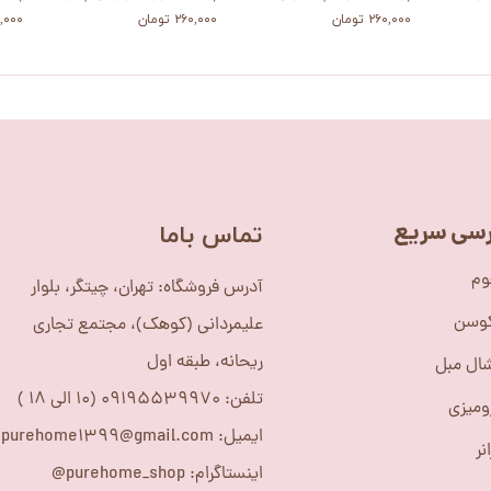
۲۶۰,۰۰۰ تومان
۲۶۰,۰۰۰ تومان
۲۶۰,۰۰۰
سی سریع
​تماس باما
وم
آدرس فروشگاه: تهران، چیتگر، بلوار
کوسن
علیمردانی (کوهک)، مجتمع تجاری
ریحانه، طبقه اول
ال مبل
تلفن: 09195539970 (10 الی 18 )
ومیزی
ایمیل: purehome1399@gmail.com
نر
اینستاگرام: purehome_shop@