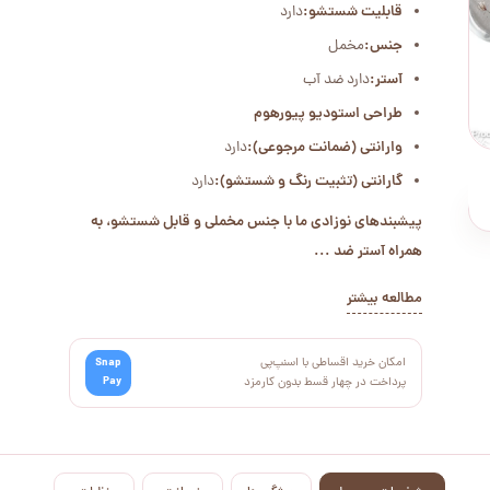
قابلیت شستشو:
دارد
جنس:
مخمل
آستر:
دارد ضد آب
طراحی استودیو پیورهوم
وارانتی (ضمانت مرجوعی):
دارد
گارانتی (تثبیت رنگ و شستشو):
دارد
پیشبندهای نوزادی ما با جنس مخملی و قابل شستشو، به
همراه آستر ضد ...
مطالعه بیشتر
امکان خرید اقساطی با اسنپ‌پی
Snap
Pay
پرداخت در چهار قسط بدون کارمزد