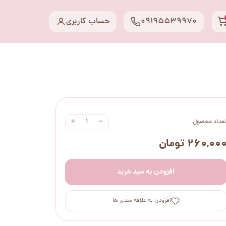
09195539970
حساب کاربری
+
−
عداد محصول
۲۶۰,۰۰ تومان
افزودن به سبد خرید
افزودن به علاقه مندی ها