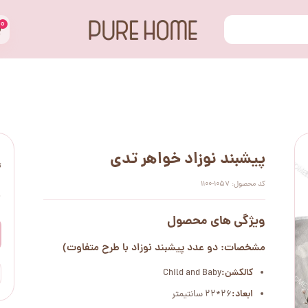
۰
پیشبند نوزاد خواهر تدی
ت
کد محصول: 1057-1100
۰
ویژگی های محصول
مشخصات: دو عدد پیشبند نوزاد با طرح متفاوت)
کالکشن:
Child and Baby
ابعاد:
26*22 سانتیمتر