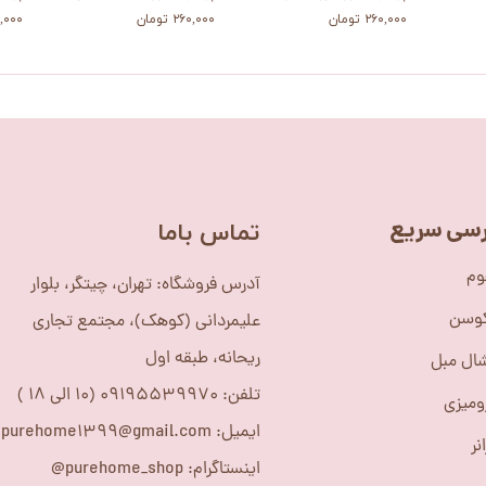
۲۶۰,۰۰۰ تومان
۲۶۰,۰۰۰ تومان
۲۶۰,۰۰۰
سی سریع
​تماس باما
وم
آدرس فروشگاه: تهران، چیتگر، بلوار
کوسن
علیمردانی (کوهک)، مجتمع تجاری
ریحانه، طبقه اول
ال مبل
تلفن: 09195539970 (10 الی 18 )
ومیزی
ایمیل: purehome1399@gmail.com
نر
اینستاگرام: purehome_shop@