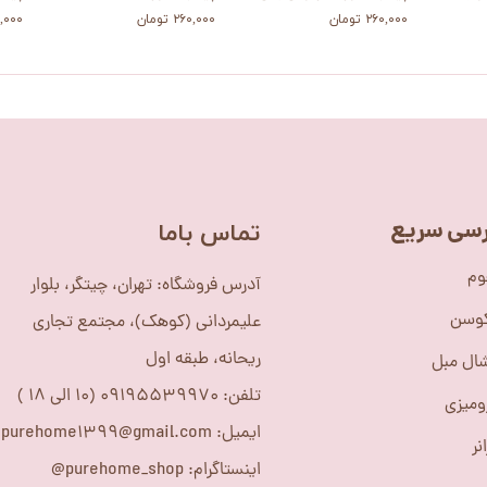
۲۶۰,۰۰۰ تومان
۲۶۰,۰۰۰ تومان
۲۶۰,۰۰۰
سی سریع
​تماس باما
وم
آدرس فروشگاه: تهران، چیتگر، بلوار
کوسن
علیمردانی (کوهک)، مجتمع تجاری
ریحانه، طبقه اول
ال مبل
تلفن: 09195539970 (10 الی 18 )
ومیزی
ایمیل: purehome1399@gmail.com
نر
اینستاگرام: purehome_shop@