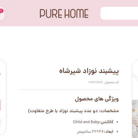
۰
پیشبند نوزاد شیرشاه
ت
کد محصول: 1028-1073
۰
ویژگی های محصول
مشخصات: دو عدد پیشبند نوزاد با طرح متفاوت)
کالکشن:
Child and Baby
ابعاد:
26*22 سانتیمتر