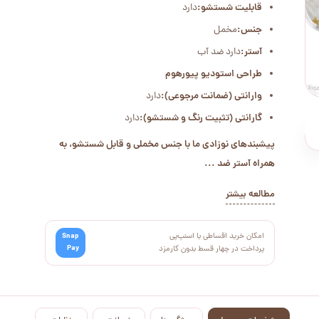
قابلیت شستشو:
دارد
جنس:
مخمل
آستر:
دارد ضد آب
طراحی استودیو پیورهوم
وارانتی (ضمانت مرجوعی):
دارد
گارانتی (تثبیت رنگ و شستشو):
دارد
پیشبندهای نوزادی ما با جنس مخملی و قابل شستشو، به
همراه آستر ضد ...
مطالعه بیشتر
امکان خرید اقساطی با اسنپ‌پی
Snap
Pay
پرداخت در چهار قسط بدون کارمزد