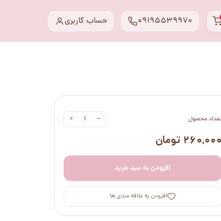
09195539970
حساب کاربری
+
−
عداد محصول
۲۶۰,۰۰ تومان
افزودن به سبد خرید
افزودن به علاقه مندی ها