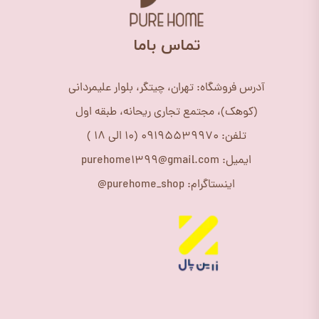
​تماس باما
آدرس فروشگاه: تهران، چیتگر، بلوار علیمردانی
(کوهک)، مجتمع تجاری ریحانه، طبقه اول
تلفن: 09195539970 (10 الی 18 )
ایمیل: purehome1399@gmail.com
اینستاگرام: purehome_shop@