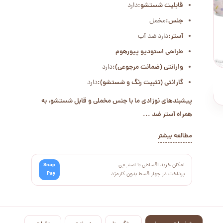
قابلیت شستشو:
دارد
جنس:
مخمل
آستر:
دارد ضد آب
طراحی استودیو پیورهوم
وارانتی (ضمانت مرجوعی):
دارد
گارانتی (تثبیت رنگ و شستشو):
دارد
پیشبندهای نوزادی ما با جنس مخملی و قابل شستشو، به
همراه آستر ضد ...
مطالعه بیشتر
امکان خرید اقساطی با اسنپ‌پی
Snap
Pay
پرداخت در چهار قسط بدون کارمزد