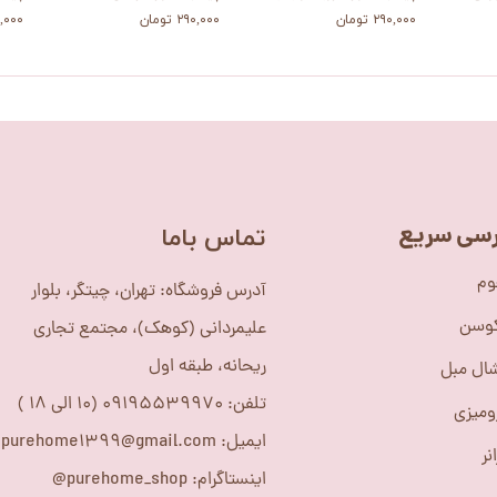
۲۹۰,۰۰۰ تومان
۲۹۰,۰۰۰ تومان
۳۴۰,۰۰۰
سی سریع
​تماس باما
وم
آدرس فروشگاه: تهران، چیتگر، بلوار
کوسن
علیمردانی (کوهک)، مجتمع تجاری
ریحانه، طبقه اول
ال مبل
تلفن: 09195539970 (10 الی 18 )
ومیزی
ایمیل: purehome1399@gmail.com
نر
اینستاگرام: purehome_shop@