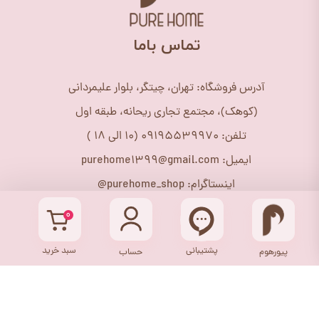
​تماس باما
آدرس فروشگاه: تهران، چیتگر، بلوار علیمردانی
(کوهک)، مجتمع تجاری ریحانه، طبقه اول
تلفن: 09195539970 (10 الی 18 )
ایمیل: purehome1399@gmail.com
اینستاگرام: purehome_shop@
۰
پشتیبانی
سبد خرید
پیورهوم
حساب