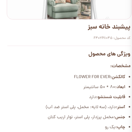
پیشبند خانه سبز
کد محصول: F402PI1045
ویژگی های محصول
مشخصات:
کالکشن:
FLOWER FOR EVER
ابعاد:
80 * 50 سانتیمتر
قابلیت شستشو:
دارد
آستر:
دارد، (سه لایه: مخمل، پلی استر ضد آب)
جنس:
مخمل پرزدار، پلی استر، نوار اریب کتان
چاپ:
یک رو