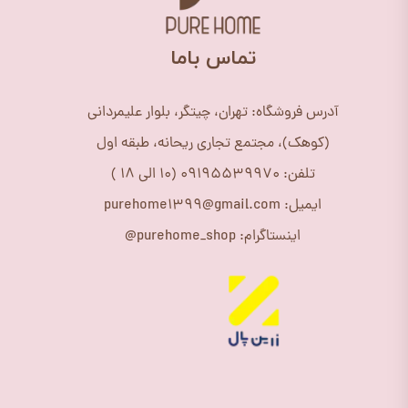
​تماس باما
آدرس فروشگاه: تهران، چیتگر، بلوار علیمردانی
(کوهک)، مجتمع تجاری ریحانه، طبقه اول
تلفن: 09195539970 (10 الی 18 )
ایمیل: purehome1399@gmail.com
اینستاگرام: purehome_shop@