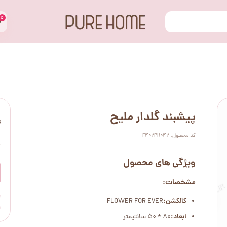
۰
پیشبند گلدار ملیح
ت
کد محصول: F402PI1042
۰
ویژگی های محصول
مشخصات:
کالکشن:
FLOWER FOR EVER
ابعاد:
80 * 50 سانتیمتر