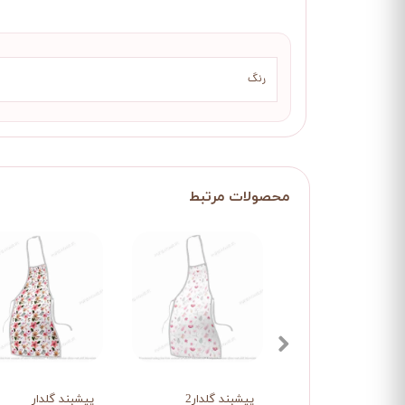
رنگ
پیشبند گلدار2
پیشبند گلدار