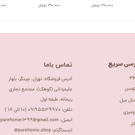
۲۹۰,۰۰۰ تومان
۲۹۰,۰۰۰ تومان
۲۹۰,۰۰۰
سی سریع
​تماس باما
وم
آدرس فروشگاه: تهران، چیتگر، بلوار
کوسن
علیمردانی (کوهک)، مجتمع تجاری
ریحانه، طبقه اول
ال مبل
تلفن: 09195539970 (10 الی 18 )
ومیزی
ایمیل: purehome1399@gmail.com
نر
اینستاگرام: purehome_shop@