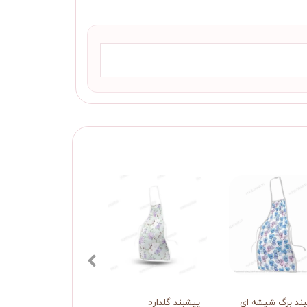
ند برگ شیشه ای
پیشبند گلدار5