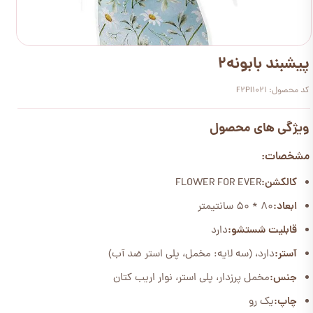
پیشبند بابونه2
کد محصول: F2PI1021
ویژگی های محصول
مشخصات:
کالکشن:
FLOWER FOR EVER
ابعاد:
80 * 50 سانتیمتر
قابلیت شستشو:
دارد
آستر:
دارد، (سه لایه: مخمل، پلی استر ضد آب)
جنس:
مخمل پرزدار، پلی استر، نوار اریب کتان
چاپ:
یک رو