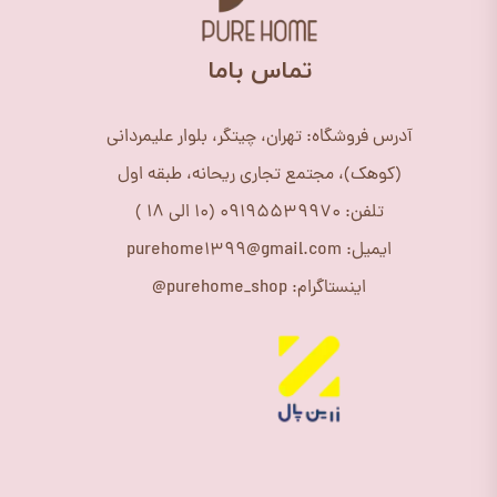
​تماس باما
آدرس فروشگاه: تهران، چیتگر، بلوار علیمردانی
(کوهک)، مجتمع تجاری ریحانه، طبقه اول
تلفن: 09195539970 (10 الی 18 )
ایمیل: purehome1399@gmail.com
اینستاگرام: purehome_shop@