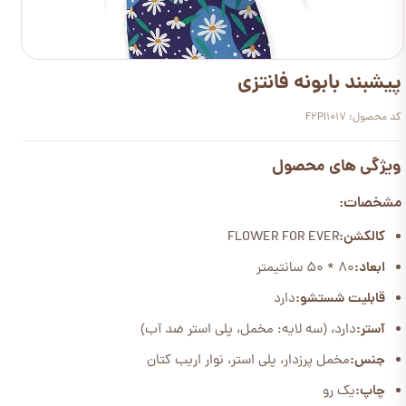
پیشبند بابونه فانتزی
کد محصول: F2PI1017
ویژگی های محصول
مشخصات:
کالکشن:
FLOWER FOR EVER
ابعاد:
80 * 50 سانتیمتر
قابلیت شستشو:
دارد
آستر:
دارد، (سه لایه: مخمل، پلی استر ضد آب)
جنس:
مخمل پرزدار، پلی استر، نوار اریب کتان
چاپ:
یک رو