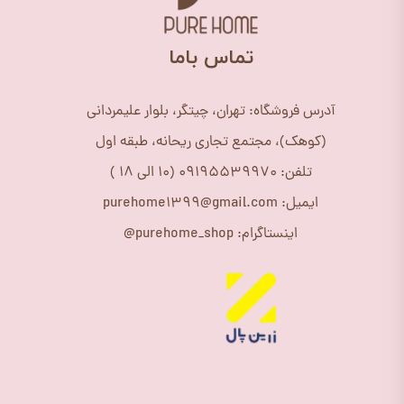
​تماس باما
آدرس فروشگاه: تهران، چیتگر، بلوار علیمردانی
(کوهک)، مجتمع تجاری ریحانه، طبقه اول
تلفن: 09195539970 (10 الی 18 )
ایمیل: purehome1399@gmail.com
اینستاگرام: purehome_shop@