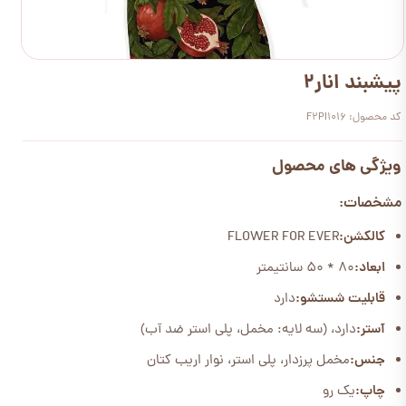
پیشبند انار2
کد محصول: F2PI1016
ویژگی های محصول
مشخصات:
کالکشن:
FLOWER FOR EVER
ابعاد:
80 * 50 سانتیمتر
قابلیت شستشو:
دارد
آستر:
دارد، (سه لایه: مخمل، پلی استر ضد آب)
جنس:
مخمل پرزدار، پلی استر، نوار اریب کتان
چاپ:
یک رو