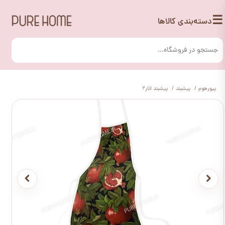
☰
دسته‌بندی کالاها
پیورهوم
پیشبند
پیشبند انار2