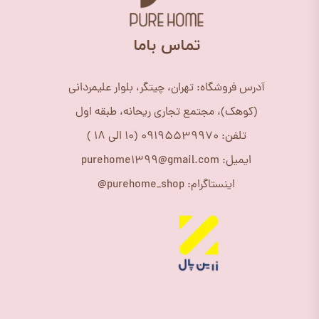
​تماس باما
آدرس فروشگاه: تهران، چیتگر، بلوار علیمردانی
(کوهک)، مجتمع تجاری ریحانه، طبقه اول
تلفن: 09195539970 (10 الی 18 )
ایمیل: purehome1399@gmail.com
اینستاگرام: purehome_shop@