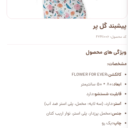
پیشبند گل پر
کد محصول: F2PI1006
ویژگی های محصول
مشخصات:
کالکشن:
FLOWER FOR EVER
ابعاد:
80 * 50 سانتیمتر
قابلیت شستشو:
دارد
آستر:
دارد، (سه لایه: مخمل، پلی استر ضد آب)
جنس:
مخمل پرزدار، پلی استر، نوار اریب کتان
چاپ:
یک رو