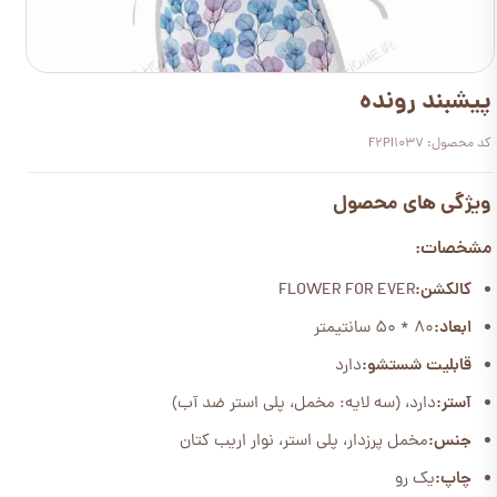
پیشبند رونده
کد محصول: F2PI1037
ویژگی های محصول
مشخصات:
کالکشن:
FLOWER FOR EVER
ابعاد:
80 * 50 سانتیمتر
قابلیت شستشو:
دارد
آستر:
دارد، (سه لایه: مخمل، پلی استر ضد آب)
جنس:
مخمل پرزدار، پلی استر، نوار اریب کتان
چاپ:
یک رو