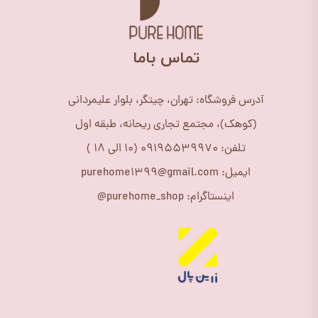
​تماس باما
آدرس فروشگاه: تهران، چیتگر، بلوار علیمردانی
(کوهک)، مجتمع تجاری ریحانه، طبقه اول
تلفن: 09195539970 (10 الی 18 )
ایمیل: purehome1399@gmail.com
اینستاگرام: purehome_shop@