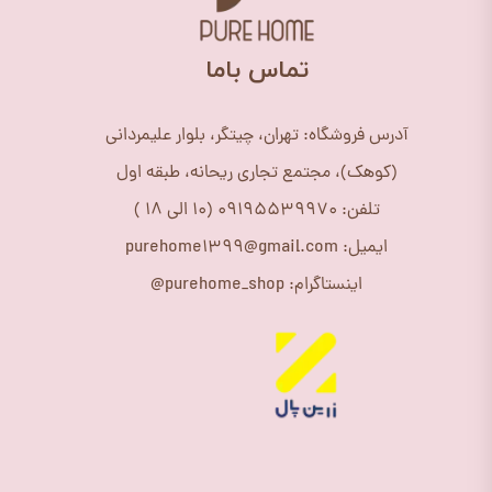
​تماس باما
آدرس فروشگاه: تهران، چیتگر، بلوار علیمردانی
(کوهک)، مجتمع تجاری ریحانه، طبقه اول
تلفن: 09195539970 (10 الی 18 )
ایمیل: purehome1399@gmail.com
اینستاگرام: purehome_shop@