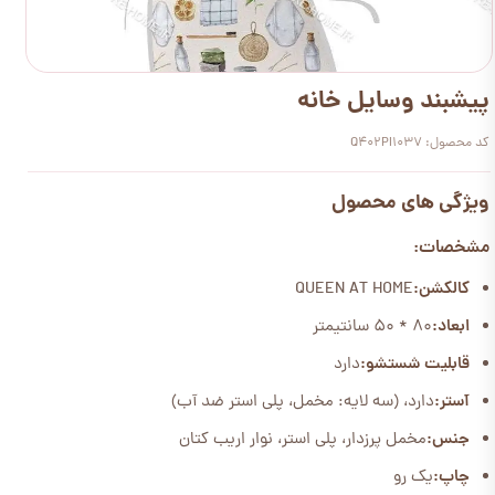
پیشبند وسایل خانه
کد محصول: Q402PI1037
ویژگی های محصول
مشخصات:
کالکشن:
QUEEN AT HOME
ابعاد:
80 * 50 سانتیمتر
قابلیت شستشو:
دارد
آستر:
دارد، (سه لایه: مخمل، پلی استر ضد آب)
جنس:
مخمل پرزدار، پلی استر، نوار اریب کتان
چاپ:
یک رو