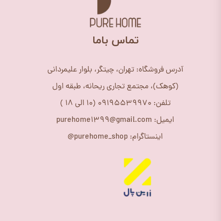
​تماس باما
آدرس فروشگاه: تهران، چیتگر، بلوار علیمردانی
(کوهک)، مجتمع تجاری ریحانه، طبقه اول
تلفن: 09195539970 (10 الی 18 )
ایمیل: purehome1399@gmail.com
اینستاگرام: purehome_shop@