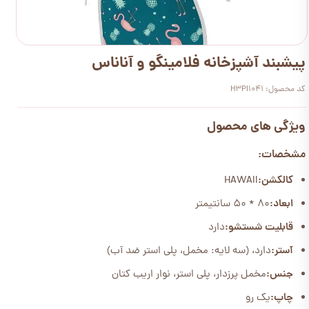
پیشبند آشپزخانه فلامینگو و آناناس
کد محصول: H3PI1041
ویژگی های محصول
مشخصات:
کالکشن:
HAWAII
ابعاد:
80 * 50 سانتیمتر
قابلیت شستشو:
دارد
آستر:
دارد، (سه لایه: مخمل، پلی استر ضد آب)
جنس:
مخمل پرزدار، پلی استر، نوار اریب کتان
چاپ:
یک رو