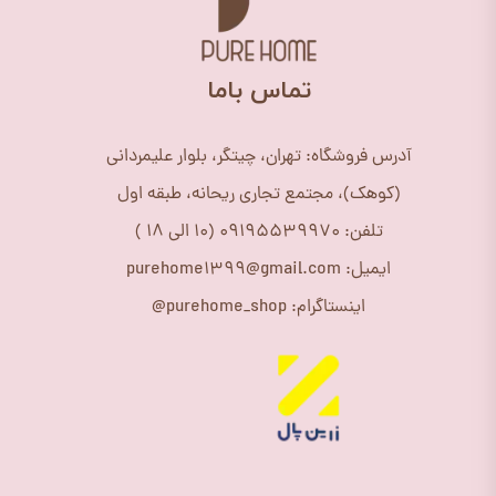
​تماس باما
آدرس فروشگاه: تهران، چیتگر، بلوار علیمردانی
(کوهک)، مجتمع تجاری ریحانه، طبقه اول
تلفن: 09195539970 (10 الی 18 )
ایمیل: purehome1399@gmail.com
اینستاگرام: purehome_shop@