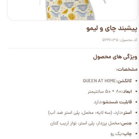
پیشبند چای و لیمو
کد محصول: Q2PI1035
ویژگی های محصول
مشخصات:
کالکشن:
QUEEN AT HOME
ابعاد:
80 * 50 سانتیمتر
قابلیت شستشو:
دارد
آستر:
دارد، (سه لایه: مخمل، پلی استر ضد آب)
جنس:
مخمل پرزدار، پلی استر، نوار اریب کتان
چاپ:
یک رو