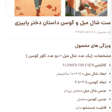
ست شال مبل و کوسن داستان دختر پاییزی
کد محصول: F3SH1110K1286
ویژگی های محصول
مشخصات: (یک عدد شال مبل + دو عدد کاور کوسن )
کالکشن:
FLOWER FOR EVER
ابعاد شال مبل:
۱۸۰*۱۰۰ سانتیمتر
ابعاد کوسن:
45*45
جنس شال مبل:
مخمل پرزدار
جنس کوسن:
مخمل
قابلیت شستشو:
دارد