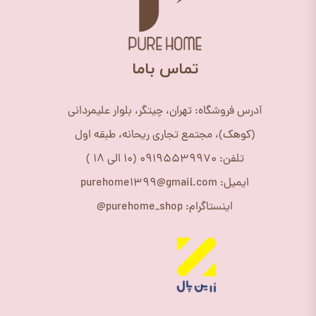
​تماس باما
آدرس فروشگاه: تهران، چیتگر، بلوار علیمردانی
(کوهک)، مجتمع تجاری ریحانه، طبقه اول
تلفن: 09195539970 (10 الی 18 )
ایمیل: purehome1399@gmail.com
اینستاگرام: purehome_shop@