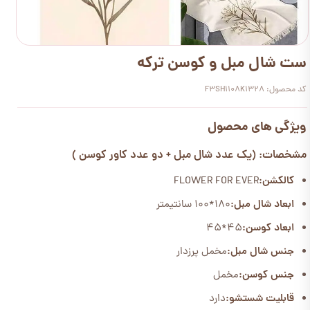
ست شال مبل و کوسن ترکه
کد محصول: F3SH1108K1328
ویژگی های محصول
مشخصات: (یک عدد شال مبل + دو عدد کاور کوسن )
کالکشن:
FLOWER FOR EVER
ابعاد شال مبل:
۱۸۰*۱۰۰ سانتیمتر
ابعاد کوسن:
45*45
جنس شال مبل:
مخمل پرزدار
جنس کوسن:
مخمل
قابلیت شستشو:
دارد