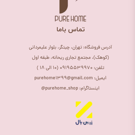
​تماس باما
آدرس فروشگاه: تهران، چیتگر، بلوار علیمردانی
(کوهک)، مجتمع تجاری ریحانه، طبقه اول
تلفن: 09195539970 (10 الی 18 )
ایمیل: purehome1399@gmail.com
اینستاگرام: purehome_shop@