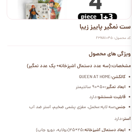
ست نمگیر پاییز زیبا
کد محصول: F3NA1045
ویژگی های محصول
مشخصات:(سه عدد دستمال آشپزخانه+ یک عدد نمگیر)
کالکشن:
QUEEN AT HOME
ابعاد نمگیر:
50*90 سانتیمتر
قابلیت شستشو:
دارد
جنس:
سه لایه:مخمل، مغزی پشمی ضخیم، آستر ضد آب
آستر:
دارد
ابعاد دستمال آشپزخانه:
25*25(دولایه، دورو چاپ)