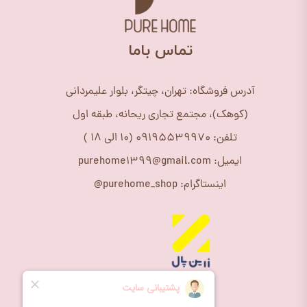
​تماس باما
آدرس فروشگاه: تهران، چیتگر، بلوار علیمردانی
(کوهک)، مجتمع تجاری ریحانه، طبقه اول
تلفن: 09195539970 (10 الی 18 )
ایمیل: purehome1399@gmail.com
اینستاگرام: purehome_shop@