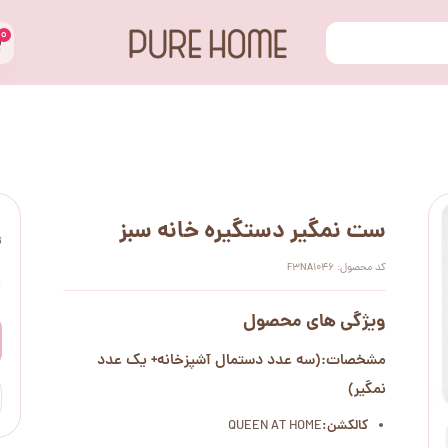
۰
ست نمگیر دستگیره خانه سبز
ت
کد محصول: F3NA1046
۰
ویژگی های محصول
مشخصات:(سه عدد دستمال آشپزخانه+ یک عدد
نمگیر)
کالکشن:
QUEEN AT HOME