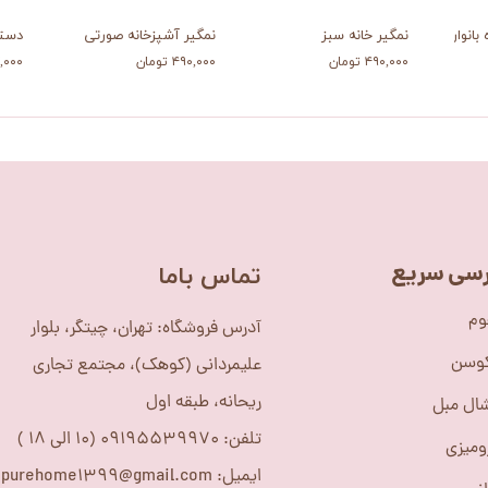
بانوان هندی
نمگیر خانه سبز
نمگیر آشپزخانه صورتی
دستم
۴۹۰,۰۰۰ تومان
۴۹۰,۰۰۰ تومان
۲۳۷,۰۰۰
سی سریع
​تماس باما
وم
آدرس فروشگاه: تهران، چیتگر، بلوار
کوسن
علیمردانی (کوهک)، مجتمع تجاری
ریحانه، طبقه اول
ال مبل
تلفن: 09195539970 (10 الی 18 )
ومیزی
ایمیل: purehome1399@gmail.com