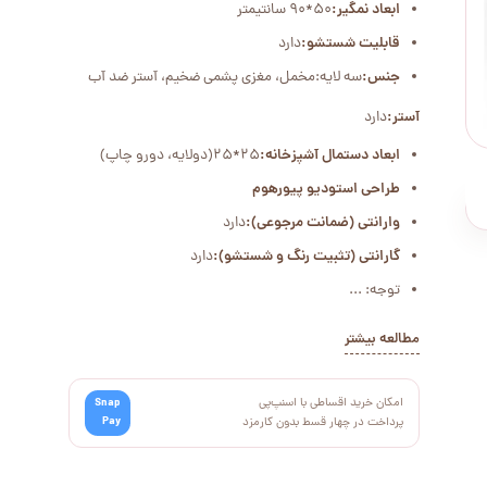
ابعاد نمگیر:
50*90 سانتیمتر
قابلیت شستشو:
دارد
جنس:
سه لایه:مخمل، مغزی پشمی ضخیم، آستر ضد آب
آستر:
دارد
ابعاد دستمال آشپزخانه:
25*25(دولایه، دورو چاپ)
طراحی استودیو پیورهوم
وارانتی (ضمانت مرجوعی):
دارد
گارانتی (تثبیت رنگ و شستشو):
دارد
توجه: ...
مطالعه بیشتر
امکان خرید اقساطی با اسنپ‌پی
Snap
Pay
پرداخت در چهار قسط بدون کارمزد