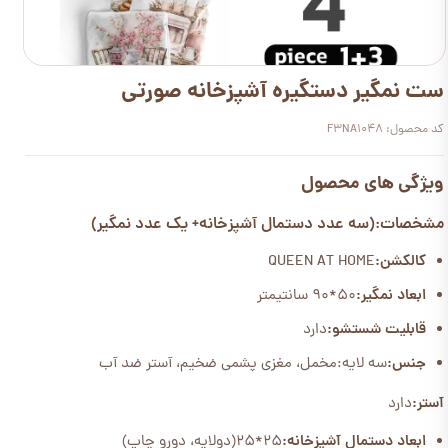
ست نمگیر دستگیره آشپزخانه صورتی
کد محصول: F3NA1048
ویژگی های محصول
مشخصات:(سه عدد دستمال آشپزخانه+ یک عدد نمگیر)
کالکشن:
QUEEN AT HOME
ابعاد نمگیر:
50*90 سانتیمتر
قابلیت شستشو:
دارد
جنس:
سه لایه:مخمل، مغزی پشمی ضخیم، آستر ضد آب
آستر:
دارد
ابعاد دستمال آشپزخانه:
25*25(دولایه، دورو چاپ)