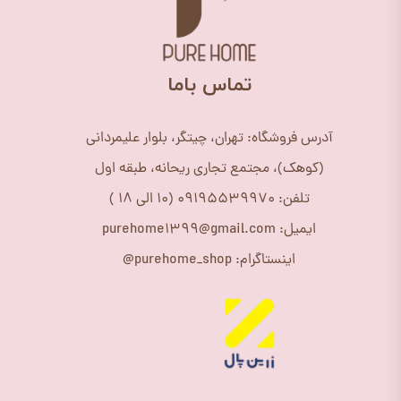
​تماس باما
آدرس فروشگاه: تهران، چیتگر، بلوار علیمردانی
(کوهک)، مجتمع تجاری ریحانه، طبقه اول
تلفن: 09195539970 (10 الی 18 )
ایمیل: purehome1399@gmail.com
اینستاگرام: purehome_shop@