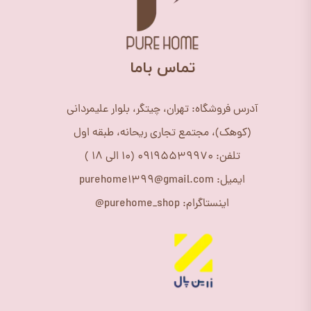
​تماس باما
آدرس فروشگاه: تهران، چیتگر، بلوار علیمردانی
(کوهک)، مجتمع تجاری ریحانه، طبقه اول
تلفن: 09195539970 (10 الی 18 )
ایمیل: purehome1399@gmail.com
اینستاگرام: purehome_shop@