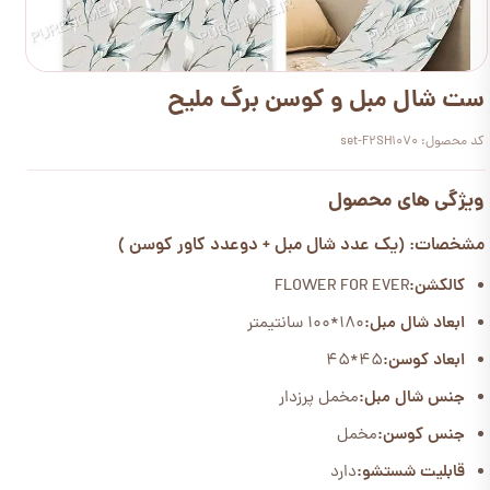
ست شال مبل و کوسن برگ ملیح
کد محصول: set-F2SH1070
ویژگی های محصول
مشخصات: (یک عدد شال مبل + دو
عدد کاور کوسن )
کالکشن:
FLOWER FOR EVER
ابعاد شال مبل:
۱۸۰*۱۰۰ سانتیمتر
ابعاد کوسن:
45*45
جنس شال مبل:
مخمل پرزدار
جنس کوسن:
مخمل
قابلیت شستشو:
دارد