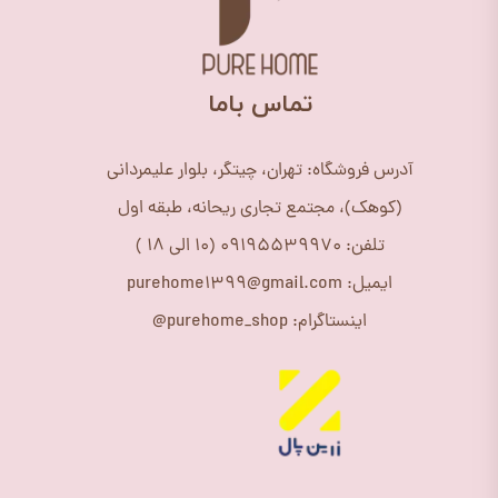
​تماس باما
آدرس فروشگاه: تهران، چیتگر، بلوار علیمردانی
(کوهک)، مجتمع تجاری ریحانه، طبقه اول
تلفن: 09195539970 (10 الی 18 )
ایمیل: purehome1399@gmail.com
اینستاگرام: purehome_shop@