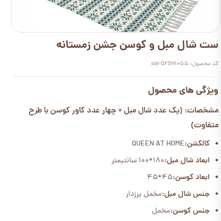
ست شال مبل و کوسن جشن زمستانه
کد محصول: set-Q2SH1055
ویژگی های محصول
مشخصات: (یک عدد شال مبل + چهار عدد کاور کوسن با طرح
متفاوت)
کالکشن:
QUEEN AT HOME
ابعاد شال مبل:
۱۸۰*۱۰۰ سانتیمتر
ابعاد کوسن:
45*45
جنس شال مبل:
مخمل پرزدار
جنس کوسن:
مخمل