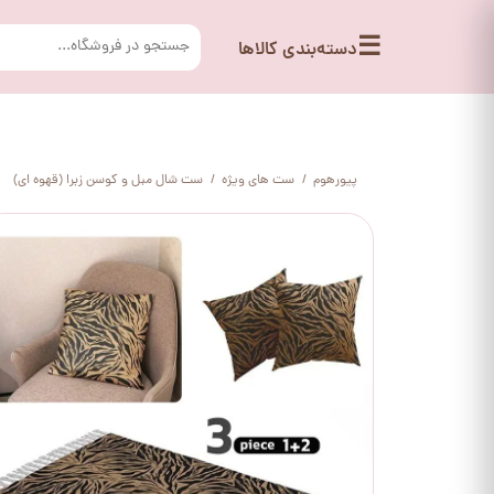
☰
دسته‌بندی کالاها
پیورهوم
ست های ویژه
ست شال مبل و کوسن زبرا (قهوه ای)