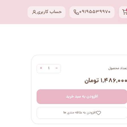
09195539970
حساب کاربری
+
−
عداد محصول
۱,۴۸۶,۰۰ تومان
افزودن به سبد خرید
افزودن به علاقه مندی ها