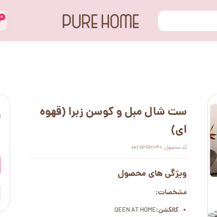
۰
ست شال مبل و کوسن زبرا (قهوه
ت
ای)
۰
کد محصول: set-Q2SH1040
ویژگی های محصول
مشخصات:
کالکشن:
QEEN AT HOME