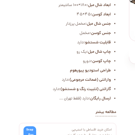
ابعاد شال مبل:
۱۸۰*۱۰۰ سانتیمتر
ابعاد کوسن:
45*45
جنس شال مبل:
مخمل پرزدار
جنس کوسن:
مخمل
قابلیت شستشو:
دارد
چاپ شال مبل:
یک رو
چاپ کوسن:
دورو
طراحی استودیو پیورهوم
وارانتی (ضمانت مرجوعی):
دارد
گارانتی (تثبیت رنگ و شستشو):
دارد
ارسال رایگان:
دارد (فقط تهران ...
مطالعه بیشتر
امکان خرید اقساطی با اسنپ‌پی
Snap