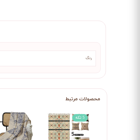
رنگ
5 تکه