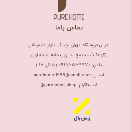
​تماس باما
آدرس فروشگاه: تهران، چیتگر، بلوار علیمردانی
(کوهک)، مجتمع تجاری ریحانه، طبقه اول
تلفن: 09195539970 (10 الی 18 )
ایمیل: purehome1399@gmail.com
اینستاگرام: purehome_shop@