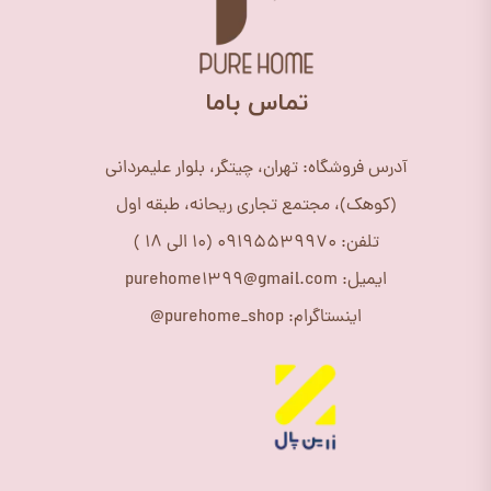
​تماس باما
آدرس فروشگاه: تهران، چیتگر، بلوار علیمردانی
(کوهک)، مجتمع تجاری ریحانه، طبقه اول
تلفن: 09195539970 (10 الی 18 )
ایمیل: purehome1399@gmail.com
اینستاگرام: purehome_shop@