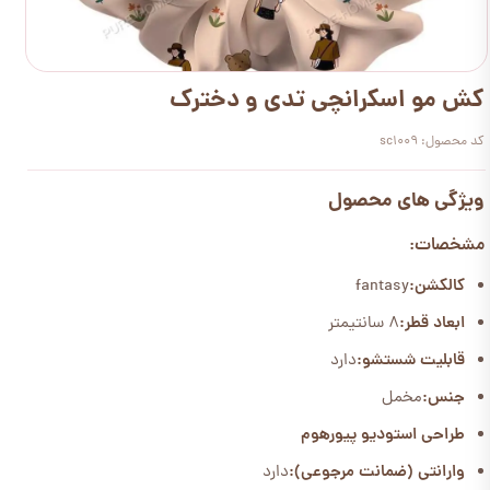
کش مو اسکرانچی تدی و دخترک
کد محصول: sc1009
ویژگی های محصول
مشخصات:
کالکشن:
fantasy
ابعاد قطر:
8 سانتیمتر
قابلیت شستشو:
دارد
جنس:
مخمل
طراحی استودیو پیورهوم
وارانتی (ضمانت مرجوعی):
دارد