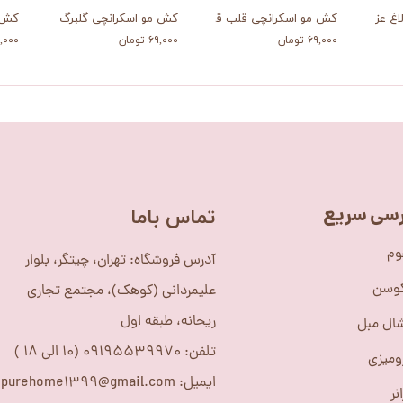
غ عزیز
کش مو اسکرانچی قلب قلبی
کش مو اسکرانچی گلبرگ
کش م
۶۹,۰۰۰ تومان
۶۹,۰۰۰ تومان
۶۹,۰۰۰ ت
سی سریع
​تماس باما
وم
آدرس فروشگاه: تهران، چیتگر، بلوار
کوسن
علیمردانی (کوهک)، مجتمع تجاری
ریحانه، طبقه اول
ال مبل
تلفن: 09195539970 (10 الی 18 )
ومیزی
ایمیل: purehome1399@gmail.com
نر