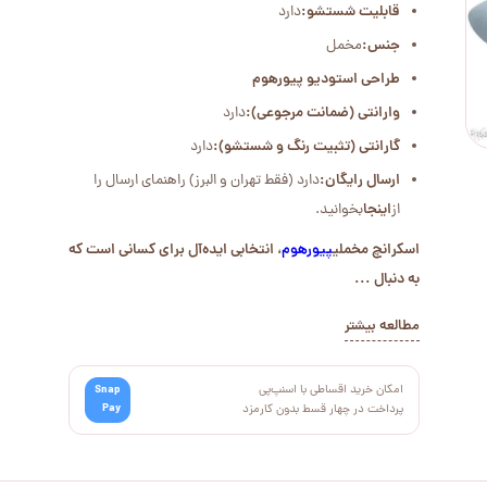
قابلیت شستشو:
دارد
جنس:
مخمل
طراحی استودیو پیورهوم
وارانتی (ضمانت مرجوعی):
دارد
گارانتی (تثبیت رنگ و شستشو):
دارد
ارسال رایگان:
دارد (فقط تهران و البرز) راهنمای ارسال را
از
اینجا
بخوانید.
اسکرانچ مخملی
پیورهوم
، انتخابی ایده‌آل برای کسانی است که
به دنبال ...
مطالعه بیشتر
امکان خرید اقساطی با اسنپ‌پی
Snap
Pay
پرداخت در چهار قسط بدون کارمزد