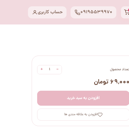
09195539970
حساب کاربری
+
−
عداد محصول
۶۹,۰۰ تومان
افزودن به سبد خرید
افزودن به علاقه مندی ها