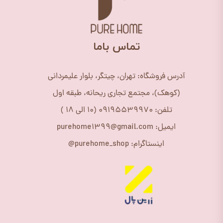
​تماس باما
آدرس فروشگاه: تهران، چیتگر، بلوار علیمردانی
(کوهک)، مجتمع تجاری ریحانه، طبقه اول
تلفن: 09195539970 (10 الی 18 )
ایمیل: purehome1399@gmail.com
اینستاگرام: purehome_shop@