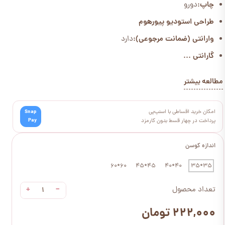
چاپ:
دورو
طراحی استودیو پیورهوم
وارانتی (ضمانت مرجوعی):
دارد
گارانتی ...
مطالعه بیشتر
امکان خرید اقساطی با اسنپ‌پی
Snap
Pay
پرداخت در چهار قسط بدون کارمزد
اندازه کوسن
60*60
45*45
40*40
35*35
+
−
تعداد محصول
۲۲۲,۰۰۰ تومان