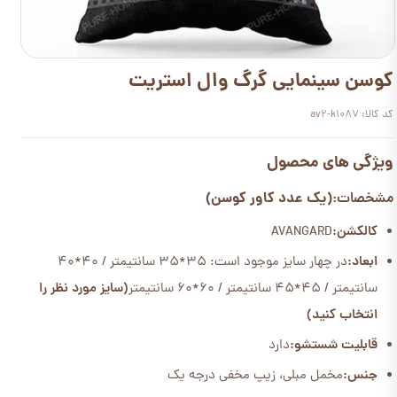
کوسن سینمایی گرگ وال استریت
کد کالا: av2-k1087
ویژگی های محصول
(یک عدد کاور کوسن)
مشخصات:
کالکشن:
AVANGARD
ابعاد:
در چهار سایز موجود است: 35*35 سانتیمتر / 40*40
سانتیمتر / 45*45 سانتیمتر / 60*60 سانتیمتر
(سایز مورد نظر را
انتخاب کنید)
قابلیت شستشو:
دارد
جنس:
مخمل مبلی، زیپ مخفی درجه یک