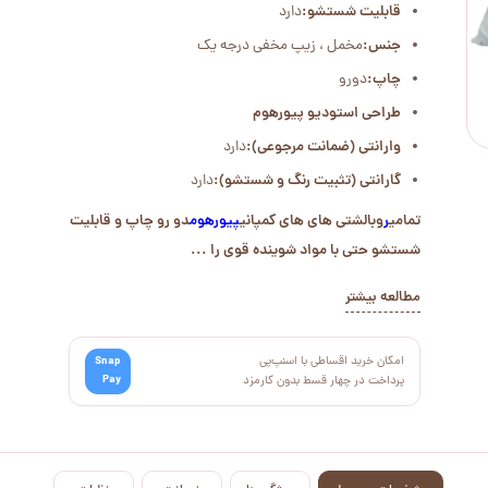
قابلیت شستشو:
دارد
جنس:
مخمل ، زیپ مخفی درجه یک
چاپ:
دورو
طراحی استودیو پیورهوم
وارانتی (ضمانت مرجوعی):
دارد
گارانتی (تثبیت رنگ و شستشو):
دارد
تمامی
ر
وبالشتی های های کمپانی
پیورهوم
دو رو چاپ و قابلیت
شستشو حتی با مواد شوینده قوی را ...
مطالعه بیشتر
امکان خرید اقساطی با اسنپ‌پی
Snap
Pay
پرداخت در چهار قسط بدون کارمزد