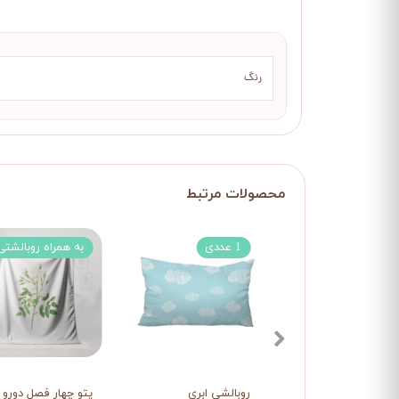
رنگ
1 عددی
به همراه روبالشتی
روبالشی ابری
پتو چهار فصل دورو 