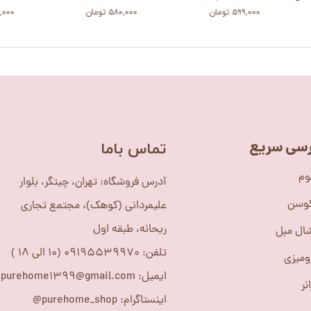
۵۹۹,۰۰۰ تومان
۵۸۰,۰۰۰ تومان
۲۱۲,۰۰۰ 
سی سریع
​تماس باما
وم
آدرس فروشگاه: تهران، چیتگر، بلوار
کوسن
علیمردانی (کوهک)، مجتمع تجاری
ریحانه، طبقه اول
ال مبل
تلفن: 09195539970 (10 الی 18 )
ومیزی
ایمیل: purehome1399@gmail.com
نر
اینستاگرام: purehome_shop@