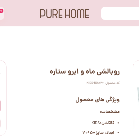
۰
روبالشی ماه و ابرو ستاره
ت
کد محصول: KIDS-RO1020
۰
ویژگی های محصول
مشخصات:
کالکشن:
KIDS
ابعاد: سایز 50*70