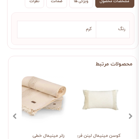
مشخصات محصول
ویژگی ها
ضمانت
نظرات
رنگ
کرم
این
کوسن مینیمال لینن‌ فریم
رانر مینیمال خطی
رانر 