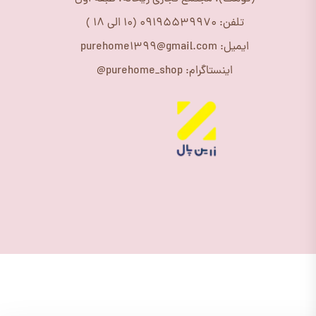
تلفن: 09195539970 (10 الی 18 )
ایمیل: purehome1399@gmail.com
اینستاگرام: purehome_shop@