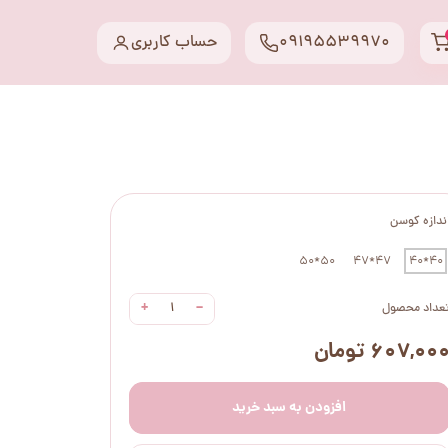
09195539970
حساب کاربری
ندازه کوسن
50*50
47*47
40*40
+
−
عداد محصول
۶۰۷,۰۰ تومان
افزودن به سبد خرید