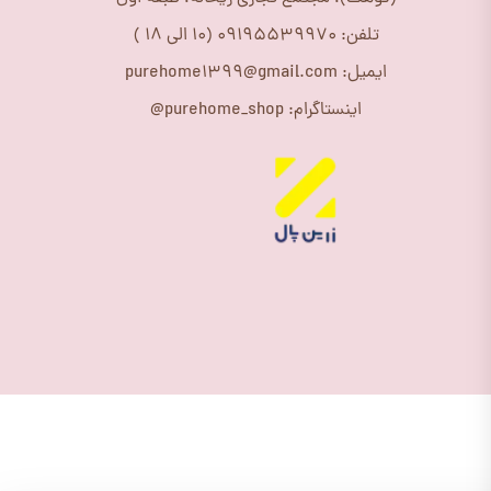
تلفن: 09195539970 (10 الی 18 )
ایمیل: purehome1399@gmail.com
اینستاگرام: purehome_shop@