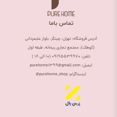
​تماس باما
آدرس فروشگاه: تهران، چیتگر، بلوار علیمردانی
(کوهک)، مجتمع تجاری ریحانه، طبقه اول
تلفن: 09195539970 (10 الی 18 )
ایمیل: purehome1399@gmail.com
اینستاگرام: purehome_shop@