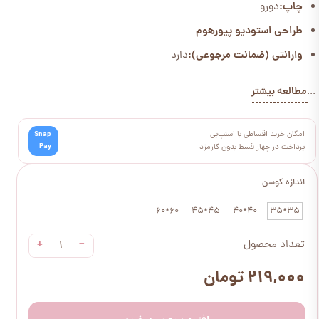
چاپ:
دورو
طراحی استودیو پیورهوم
وارانتی (ضمانت مرجوعی):
دارد
مطالعه بیشتر
...
امکان خرید اقساطی با اسنپ‌پی
Snap
Pay
پرداخت در چهار قسط بدون کارمزد
اندازه کوسن
60*60
45*45
40*40
35*35
+
−
تعداد محصول
۲۱۹,۰۰۰ تومان