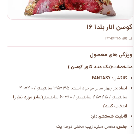
کوسن انار یلدا 16
کد کالا: F3-K1315
ویژگی های محصول
(یک عدد کاور کوسن )
مشخصات:
کالکشن: FANTASY
ابعاد:
در چهار سایز موجود است: 35*35 سانتیمتر / 40*40
سانتیمتر / 45*45 سانتیمتر / 60*60 سانتیمتر
(سایز مورد نظر را
انتخاب کنید)
قابلیت شستشو:
دارد
جنس:
مخمل مبلی، زیپ مخفی درجه یک