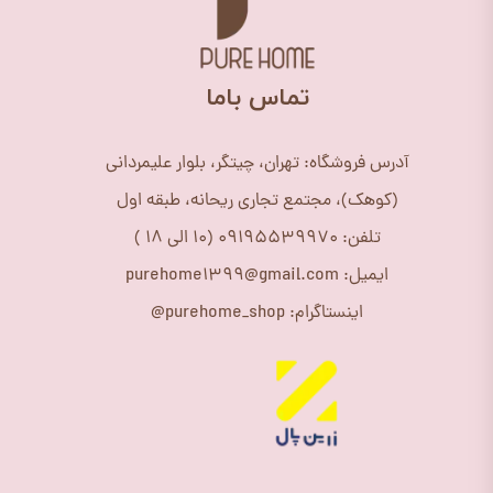
​تماس باما
آدرس فروشگاه: تهران، چیتگر، بلوار علیمردانی
(کوهک)، مجتمع تجاری ریحانه، طبقه اول
تلفن: 09195539970 (10 الی 18 )
ایمیل: purehome1399@gmail.com
اینستاگرام: purehome_shop@