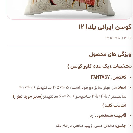
کوسن ایرانی یلدا 12
کد کالا: F3-K1315
ویژگی های محصول
(یک عدد کاور کوسن )
مشخصات:
کالکشن: FANTASY
ابعاد:
در چهار سایز موجود است: 35*35 سانتیمتر / 40*40
سانتیمتر / 45*45 سانتیمتر / 60*60 سانتیمتر
(سایز مورد نظر را
انتخاب کنید)
قابلیت شستشو:
دارد
جنس:
مخمل مبلی، زیپ مخفی درجه یک