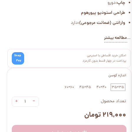
چاپ:
دورو
طراحی استودیو پیورهوم
وارانتی (ضمانت مرجوعی):
دارد
مطالعه بیشتر
...
امکان خرید اقساطی با اسنپ‌پی
Snap
Pay
پرداخت در چهار قسط بدون کارمزد
اندازه کوسن
60*60
45*45
40*40
35*35
+
−
تعداد محصول
۲۱۹,۰۰۰ تومان